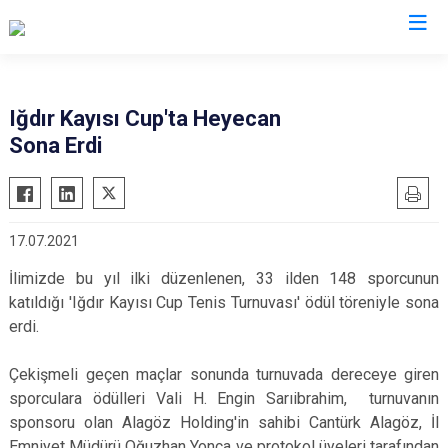
Valilikler
Iğdır Kayısı Cup'ta Heyecan
Sona Erdi
17.07.2021
İlimizde bu yıl ilki düzenlenen, 33 ilden 148 sporcunun
katıldığı 'Iğdır Kayısı Cup Tenis Turnuvası' ödül töreniyle sona
erdi.
Çekişmeli geçen maçlar sonunda turnuvada dereceye giren
sporculara ödülleri Vali H. Engin Sarıibrahim, turnuvanın
sponsoru olan Alagöz Holding'in sahibi Cantürk Alagöz, İl
Emniyet Müdürü Oğuzhan Yonca ve protokol üyeleri tarafından