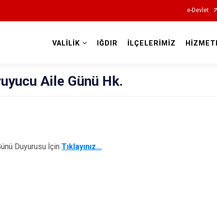
e-Devlet
VALİLİK
IĞDIR
İLÇELERİMİZ
HİZMET
Valilikler
ruyucu Aile Günü Hk.
Günü Duyurusu İçin
Tıklayınız...