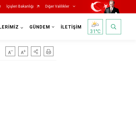
İçişleri Bakanlığı
Diğer Valilikler
LERİMİZ
GÜNDEM
İLETİŞİM
31
°C