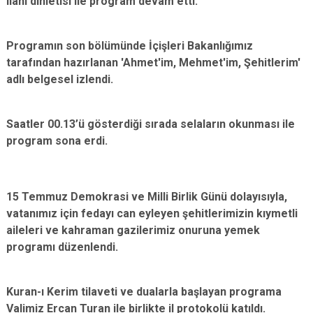
ilahi dinletisi ile program devam etti.
Programın son bölümünde İçişleri Bakanlığımız
tarafından hazırlanan 'Ahmet'im, Mehmet'im, Şehitlerim'
adlı belgesel izlendi.
Saatler 00.13’ü gösterdiği sırada selaların okunması ile
program sona erdi.
15 Temmuz Demokrasi ve Milli Birlik Günü dolayısıyla,
vatanımız için fedayı can eyleyen şehitlerimizin kıymetli
aileleri ve kahraman gazilerimiz onuruna yemek
programı düzenlendi.
Kuran-ı Kerim tilaveti ve dualarla başlayan programa
Valimiz Ercan Turan ile birlikte il protokolü katıldı.